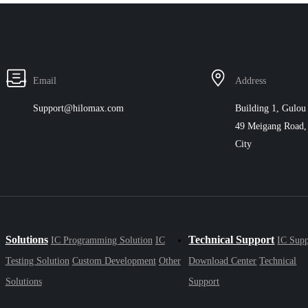
Email
Address
Support@hilomax.com
Building 1, Gulou 
49 Meigang Road, 
City
Solutions
Technical Support
IC Programming Solution
IC
IC Supp
Testing Solution
Custom Development
Other
Download Center
Technical
Solutions
Support