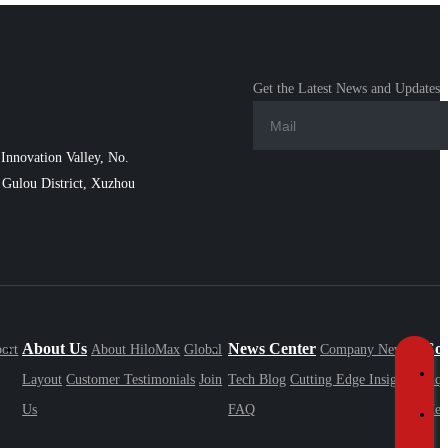
Get the Latest News and Updates
Innovation Valley, No.
Gulou District, Xuzhou
About Us
News Center
Con
ort
About HiloMax
Global
Company News
Layout
Customer Testimonials
Join
Tech Blog
Cutting Edge Insights
Inqu
Us
FAQ
Mes